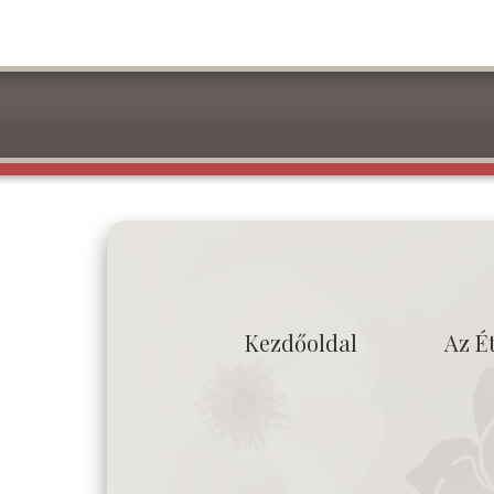
Kezdőoldal
Az É