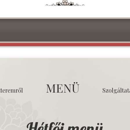
MENÜ
tteremről
Szolgálta
Hétfői menü