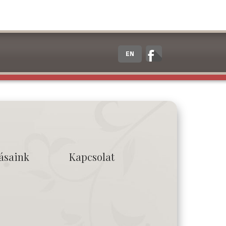
EN
tásaink
Kapcsolat