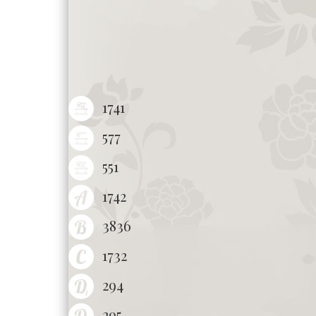
1741
577
551
1742
3836
1732
294
295