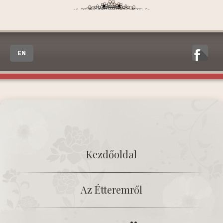
EN
Kezdőoldal
Az Étteremről