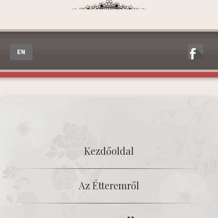
EN
Kezdőoldal
Az Étteremről