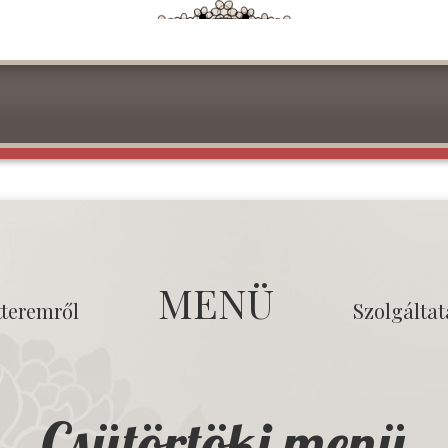
MENÜ
tteremről
Szolgálta
Csütörtöki menü