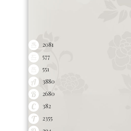
2081
577
551
3880
2680
382
2355
294