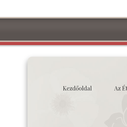
Kezdőoldal
Az É