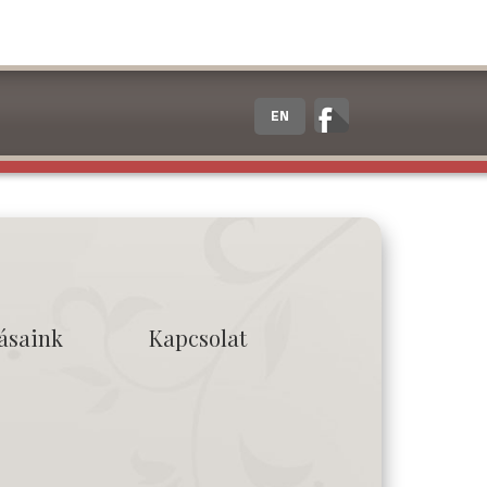
EN
tásaink
Kapcsolat