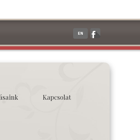
EN
tásaink
Kapcsolat