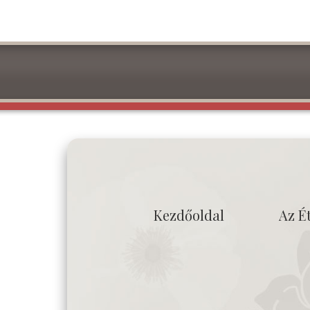
Kezdőoldal
Az É