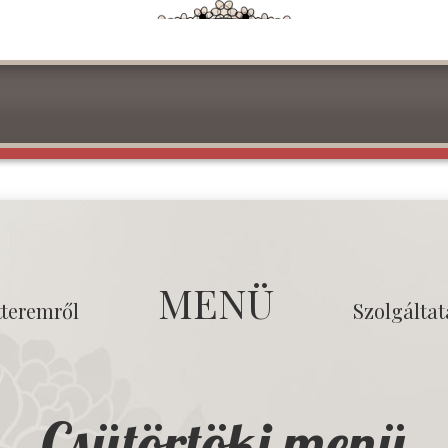
MENÜ
tteremről
Szolgálta
Csütörtöki menü