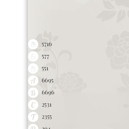
5716
577
551
6695
6696
2531
2355
294