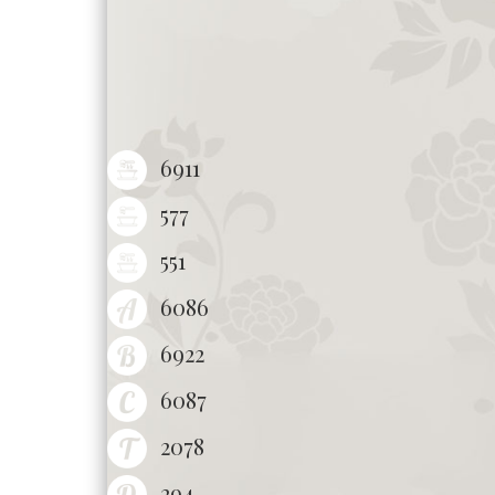
6911
577
551
6086
6922
6087
2078
294