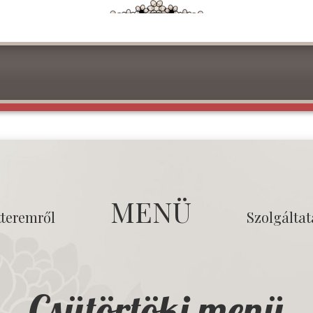
MENÜ
tteremről
Szolgálta
Csütörtöki menü