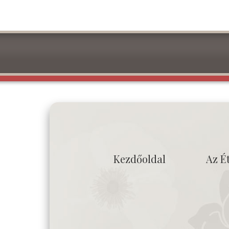
Kezdőoldal
Az É