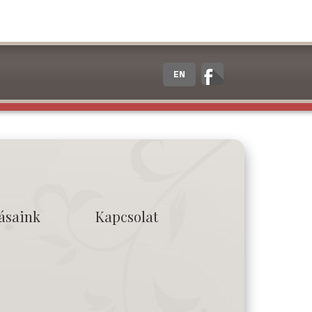
EN
tásaink
Kapcsolat