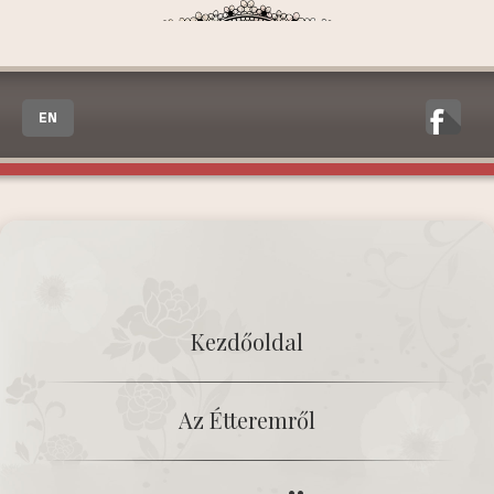
EN
Kezdőoldal
Az Étteremről