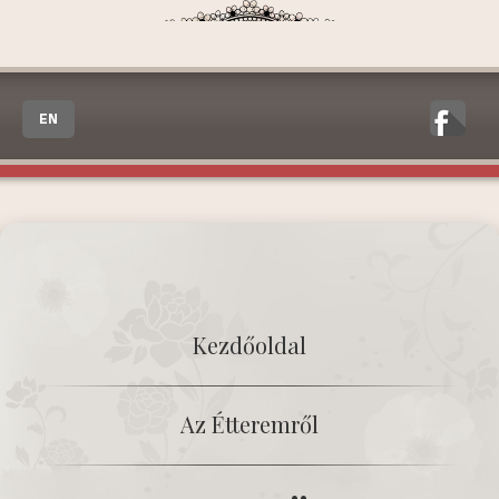
EN
Kezdőoldal
Az Étteremről