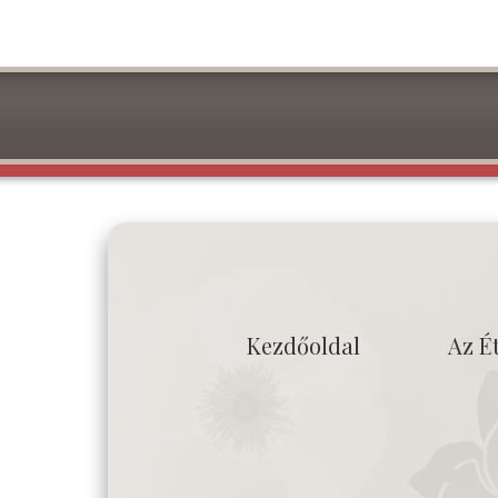
Kezdőoldal
Az É