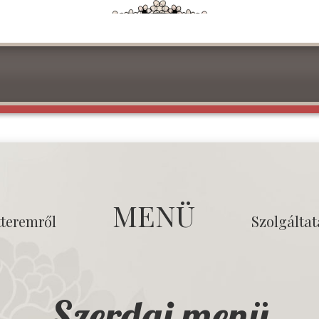
MENÜ
tteremről
Szolgálta
Szerdai menü