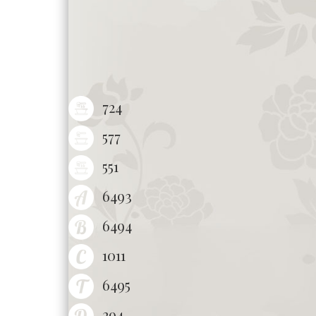
724
577
551
6493
6494
1011
6495
294