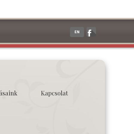
EN
tásaink
Kapcsolat