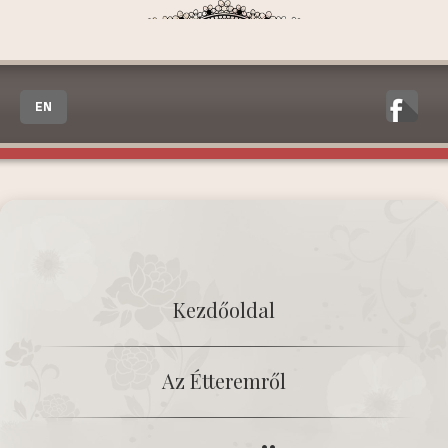
EN
Kezdőoldal
Az Étteremről