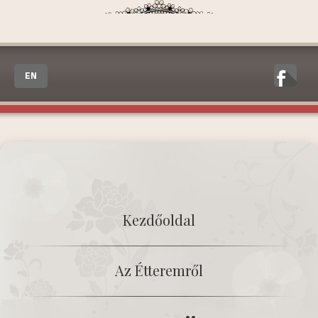
EN
Kezdőoldal
Az Étteremről