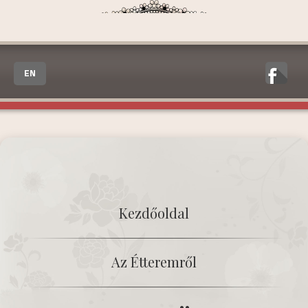
EN
Kezdőoldal
Az Étteremről