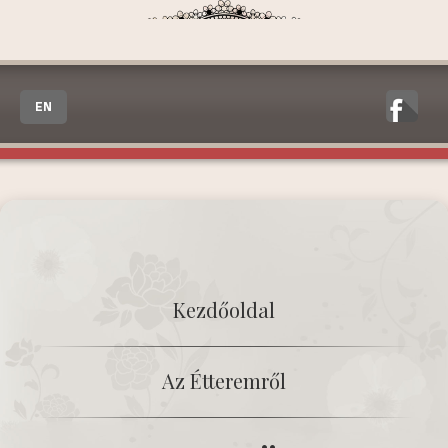
EN
Kezdőoldal
Az Étteremről