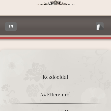
EN
Kezdőoldal
Az Étteremről