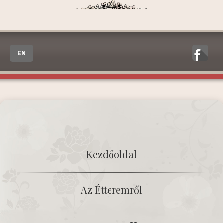
EN
Kezdőoldal
Az Étteremről