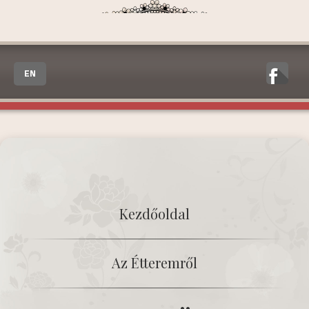
EN
Kezdőoldal
Az Étteremről