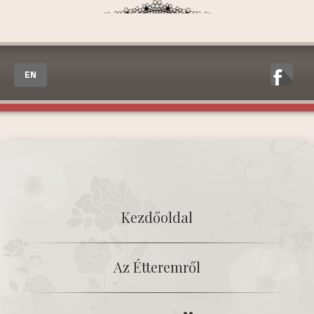
EN
Kezdőoldal
Az Étteremről