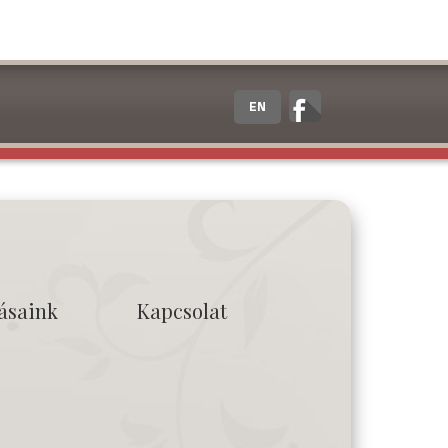
EN
tásaink
Kapcsolat