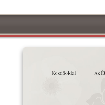
Kezdőoldal
Az É