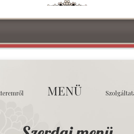
MENÜ
tteremről
Szolgálta
Szerdai menü