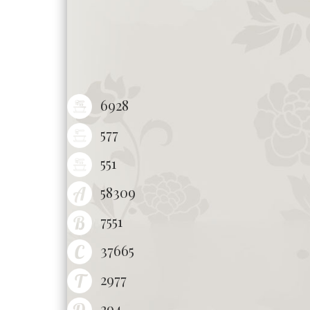
6928
577
551
58309
7551
37665
2977
294