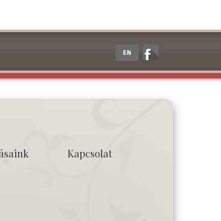
EN
tásaink
Kapcsolat