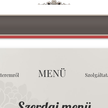
MENÜ
tteremről
Szolgálta
Szerdai menü