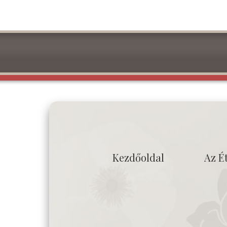
Kezdőoldal
Az É