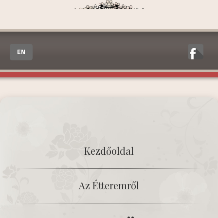
EN
Kezdőoldal
Az Étteremről