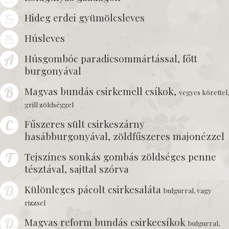
Hideg erdei gyümölcsleves
Húsleves
Húsgombóc paradicsommártással, főtt
burgonyával
Magvas bundás csirkemell csíkok,
vegyes körettel,
grill zöldséggel
Fűszeres sült csirkeszárny
hasábburgonyával, zöldfűszeres majonézzel
Tejszínes sonkás gombás zöldséges penne
tésztával, sajttal szórva
Különleges pácolt csirkesaláta
bulgurral, vagy
rizzsel
Magvas reform bundás csirkecsíkok
bulgurral,