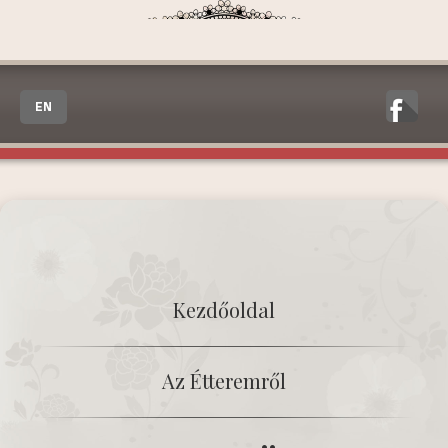
EN
Kezdőoldal
Az Étteremről