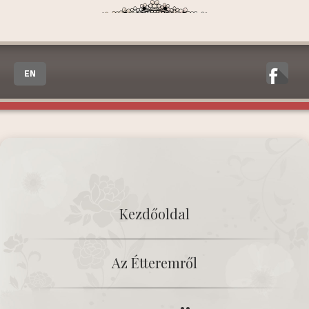
EN
Kezdőoldal
Az Étteremről