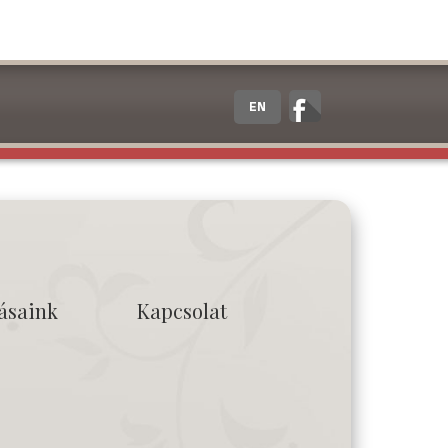
EN
tásaink
Kapcsolat