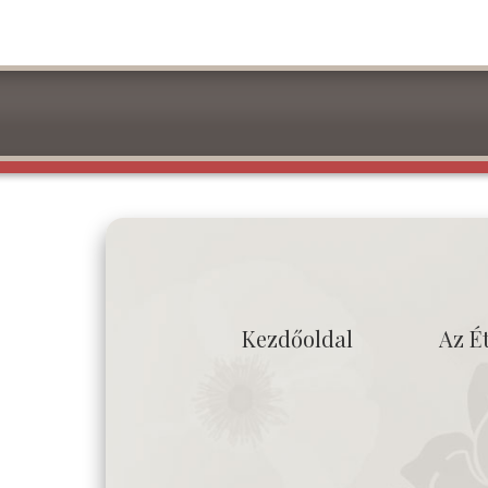
Kezdőoldal
Az É