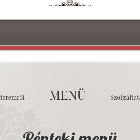
MENÜ
tteremről
Szolgálta
Pénteki menü