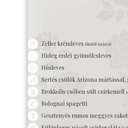
Zeller krémleves
füstölt tarjával
Hideg erdei gyümölcsleves
Húsleves
Sertés csülök Arizona mártással,
Brokkolis csőben sült csirkemell
s
Bolognai spagetti
Gesztenyés rumos meggyes rakott
Különleges pácolt csirkesaláta