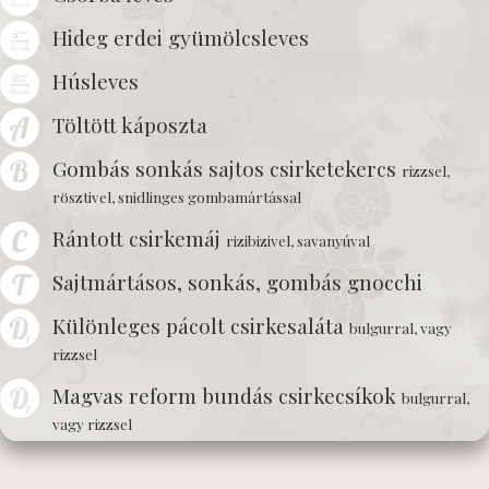
Hideg erdei gyümölcsleves
Húsleves
Töltött káposzta
Gombás sonkás sajtos csirketekercs
rizzsel,
rösztivel, snidlinges gombamártással
Rántott csirkemáj
rizibizivel, savanyúval
Sajtmártásos, sonkás, gombás gnocchi
Különleges pácolt csirkesaláta
bulgurral, vagy
rizzsel
Magvas reform bundás csirkecsíkok
bulgurral,
vagy rizzsel