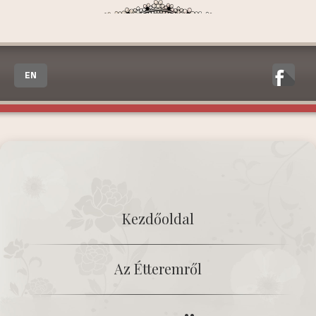
EN
Kezdőoldal
Az Étteremről