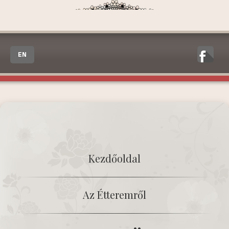
EN
Kezdőoldal
Az Étteremről