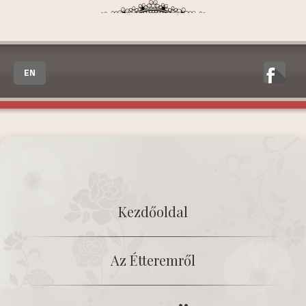
EN
Kezdőoldal
Az Étteremről