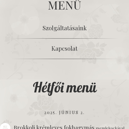
MENÜ
Szolgáltatásaink
Kapcsolat
Hétfői menü
2025. JÚNIUS 2.
Brokkoli krémleves fokhagymás
zsemlekockával