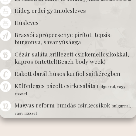
Hideg erdei gyümölcsleves
Húsleves
Brassói aprópecsenye pirított tepsis
burgonya, savanyúsággal
Cézár saláta grillezett csirkemellcsíkokkal,
kapros öntettel(Beach body week)
Rakott darálthúsos karfiol sajtkéregben
Különleges pácolt csirkesaláta
bulgurral, vagy
rizzsel
Magvas reform bundás csirkecsíkok
bulgurral,
vagy rizzsel