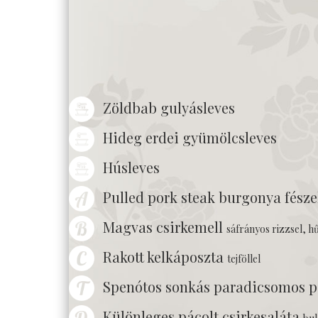
Zöldbab gulyásleves
Hideg erdei gyümölcsleves
Húsleves
Pulled pork steak burgonya fész
Magvas csirkemell
sáfrányos rizzsel, h
Rakott kelkáposzta
tejföllel
Spenótos sonkás paradicsomos pes
Különleges pácolt csirkesaláta