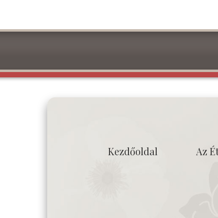
Kezdőoldal
Az É