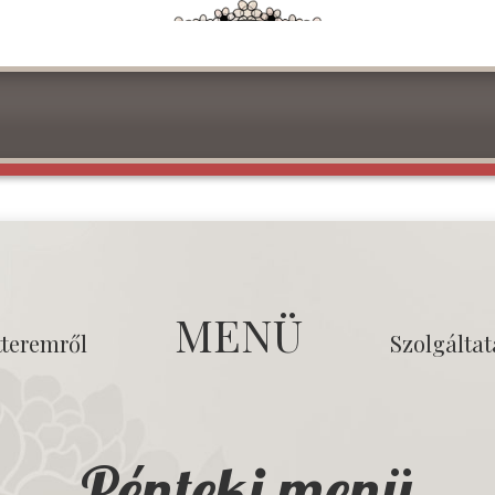
MENÜ
tteremről
Szolgálta
Pénteki menü