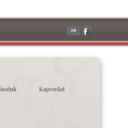
EN
tásaink
Kapcsolat