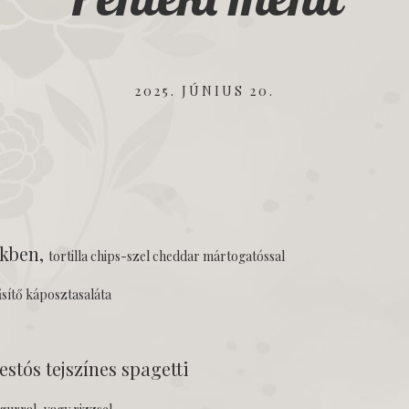
2025. JÚNIUS 20.
ekben,
tortilla chips-szel cheddar mártogatóssal
űsítő káposztasaláta
tós tejszínes spagetti