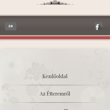
EN
Kezdőoldal
Az Étteremről