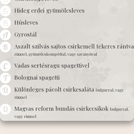
Hideg erdei gyümölcsleves
Húsleves
Gyrostál
Aszalt szilvás sajtos csirkemell tekercs rántva
rizzsel, gyümölcskompóttal, vagy savanyúval
Vadas sertésragu spagettivel
Bolognai spagetti
Különleges pácolt csirkesaláta
bulgurral, vagy
rizzsel
Magvas reform bundás csirkecsíkok
bulgurral,
vagy rizzsel