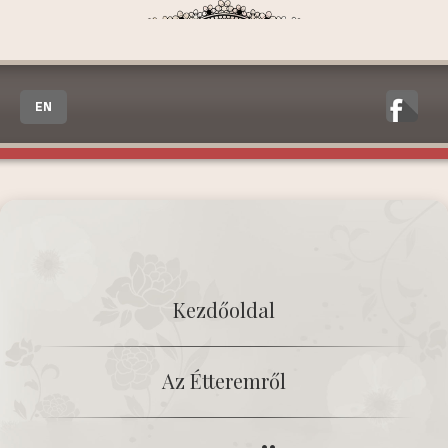
EN
Kezdőoldal
Az Étteremről