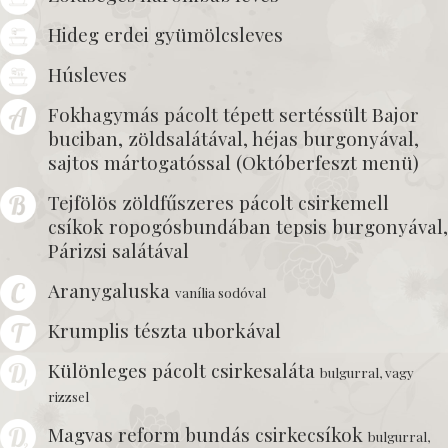
Hideg erdei gyümölcsleves
Húsleves
Fokhagymás pácolt tépett sertéssült Bajor
buciban, zöldsalátával, héjas burgonyával,
sajtos mártogatóssal (Októberfeszt menü)
Tejfölös zöldfűszeres pácolt csirkemell
csíkok ropogósbundában tepsis burgonyával,
Párizsi salátával
Aranygaluska
vanília sodóval
Krumplis tészta uborkával
Különleges pácolt csirkesaláta
bulgurral, vagy
rizzsel
Magvas reform bundás csirkecsíkok
bulgurral,