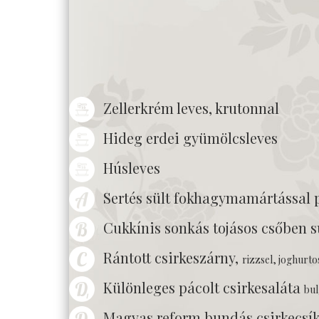
Zellerkrém leves, krutonnal
Hideg erdei gyümölcsleves
Húsleves
Sertés sült fokhagymamártással p
Cukkínis sonkás tojásos csőben s
Rántott csirkeszárny,
rizzsel, joghurto
Különleges pácolt csirkesaláta
bul
Magvas reform bundás csirkecsí