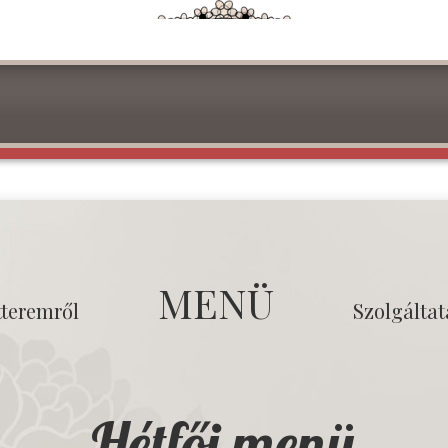
MENÜ
tteremről
Szolgálta
Hétfői menü