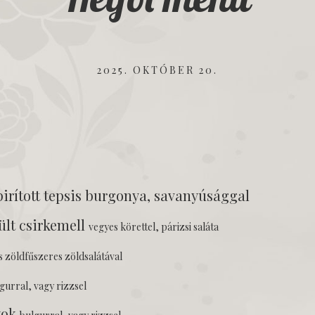
2025. OKTÓBER 20.
irított tepsis burgonya, savanyúsággal
ült csirkemell
vegyes körettel, párizsi saláta
s zöldfűszeres zöldsalátával
gurral, vagy rizzsel
kok