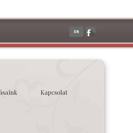
EN
tásaink
Kapcsolat