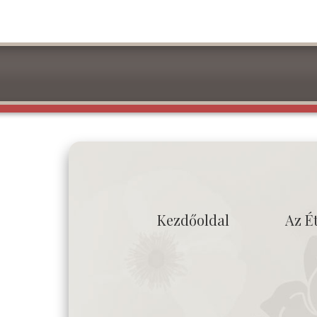
Kezdőoldal
Az É