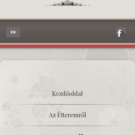
EN
Kezdőoldal
Az Étteremről