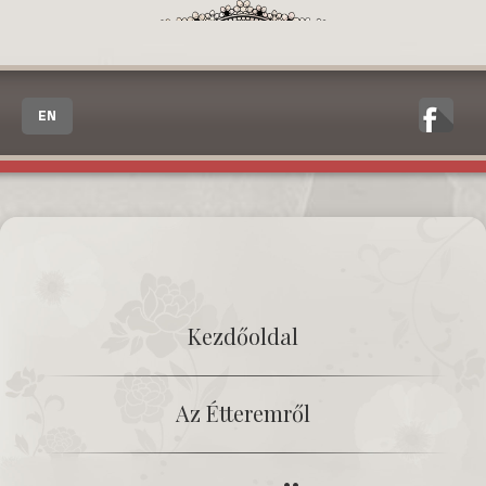
EN
Kezdőoldal
Az Étteremről