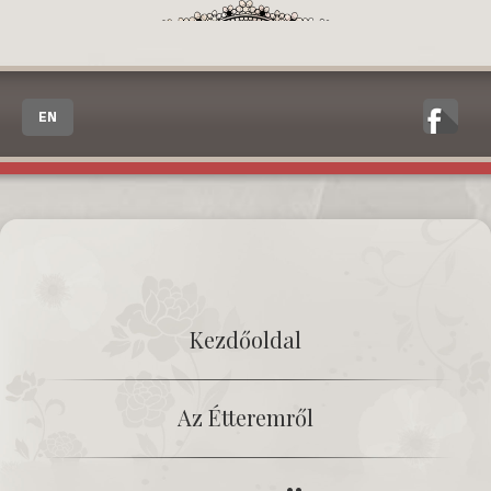
EN
Kezdőoldal
Az Étteremről