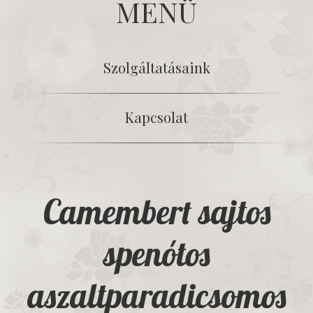
MENÜ
Szolgáltatásaink
Kapcsolat
Camembert sajtos
spenótos
aszaltparadicsomos