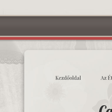
Kezdőoldal
Az É
Ca