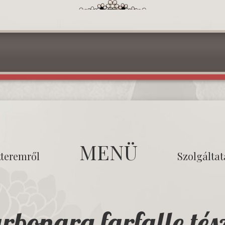
MENÜ
tteremről
Szolgálta
rbonara farfalle tés