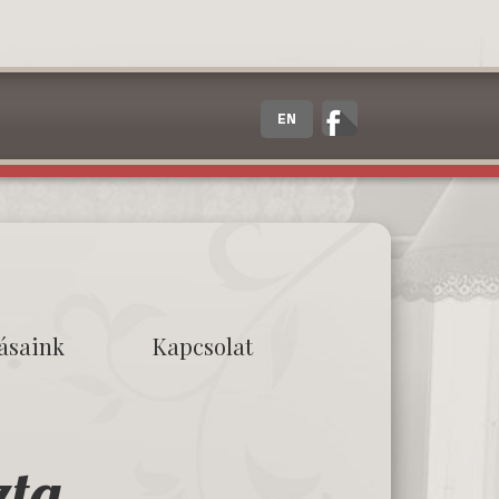
EN
tásaink
Kapcsolat
zta