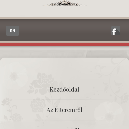
EN
Kezdőoldal
Az Étteremről