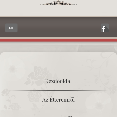
EN
Kezdőoldal
Az Étteremről