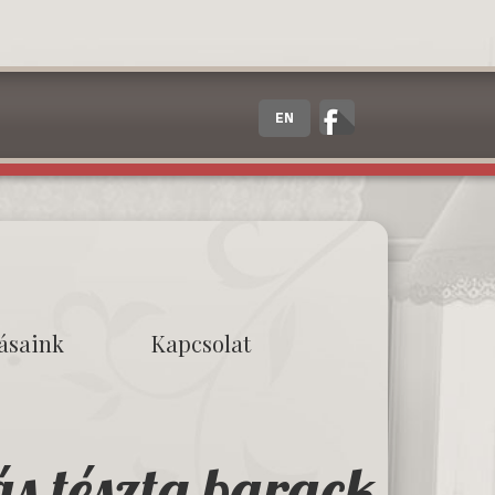
EN
tásaink
Kapcsolat
ás tészta barack