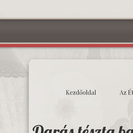
Kezdőoldal
Az É
Darás tészta ba