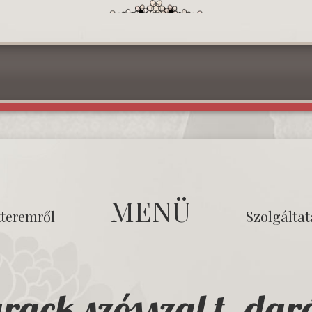
MENÜ
tteremről
Szolgálta
rack szósszal t. dar