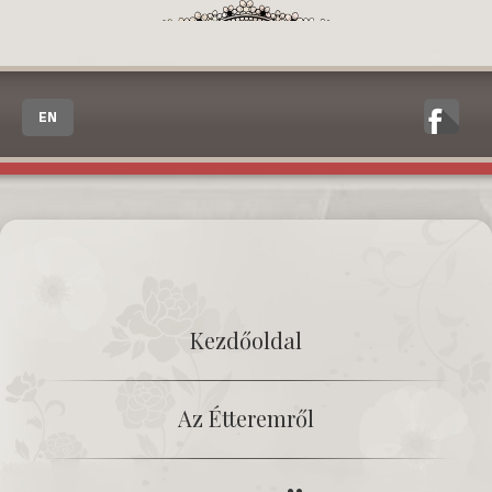
EN
Kezdőoldal
Az Étteremről