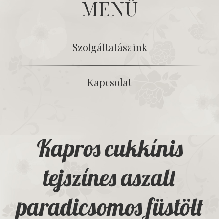
MENÜ
Szolgáltatásaink
Kapcsolat
Kapros cukkínis
tejszínes aszalt
paradicsomos füstölt