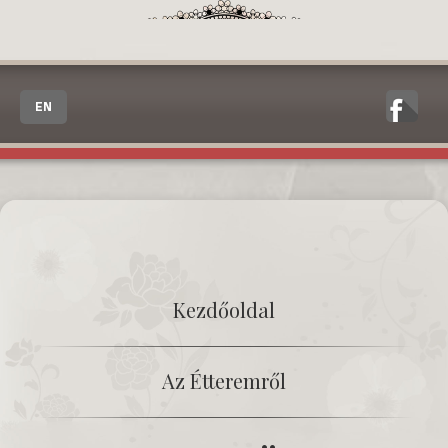
EN
Kezdőoldal
Az Étteremről