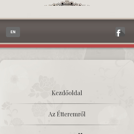
EN
Kezdőoldal
Az Étteremről