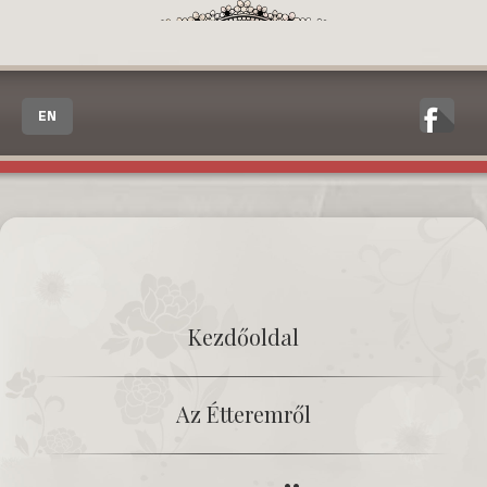
EN
Kezdőoldal
Az Étteremről