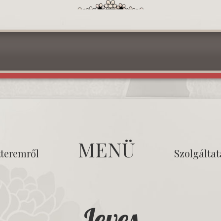
MENÜ
tteremről
Szolgálta
Leves