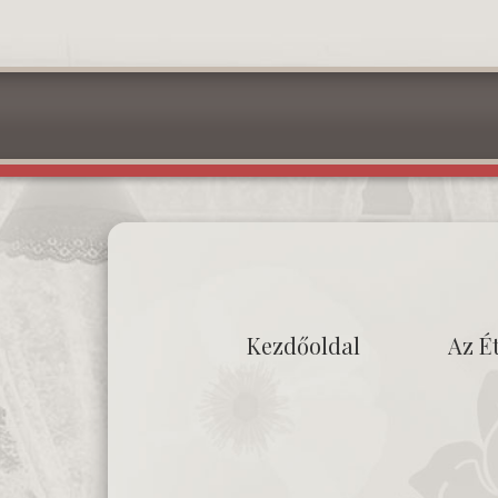
Kezdőoldal
Az É