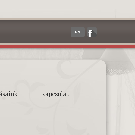
EN
tásaink
Kapcsolat