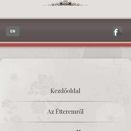
EN
Kezdőoldal
Az Étteremről