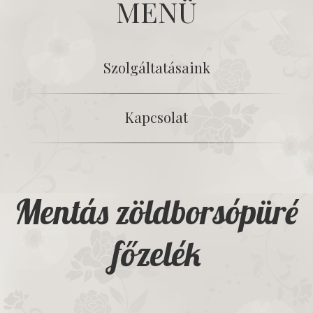
MENÜ
Szolgáltatásaink
Kapcsolat
Mentás zöldborsópüré
főzelék