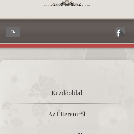
EN
Kezdőoldal
Az Étteremről