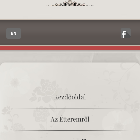
EN
Kezdőoldal
Az Étteremről