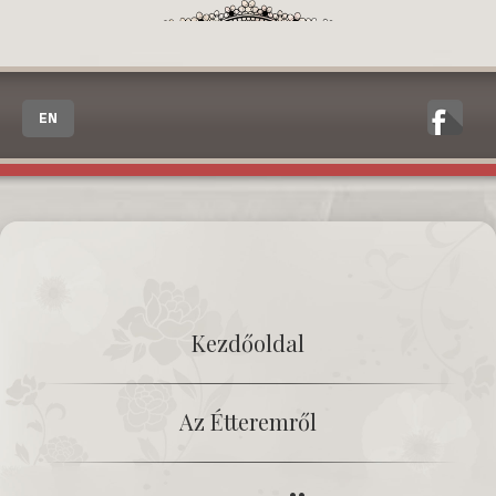
EN
Kezdőoldal
Az Étteremről