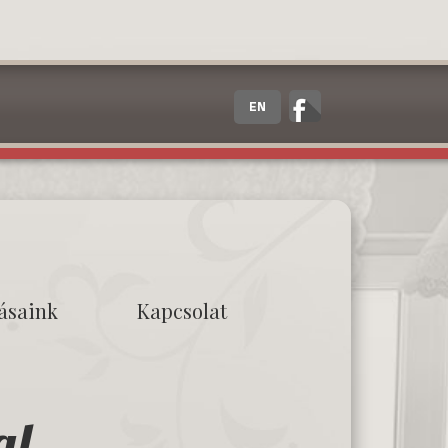
EN
tásaink
Kapcsolat
al