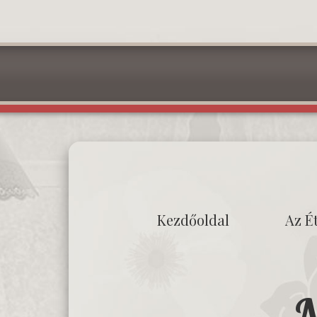
Kezdőoldal
Az É
N