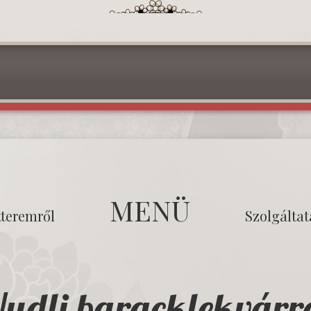
MENÜ
tteremről
Szolgálta
udli baracklekvárr