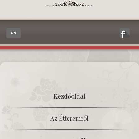
EN
Kezdőoldal
Az Étteremről