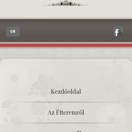
EN
Kezdőoldal
Az Étteremről