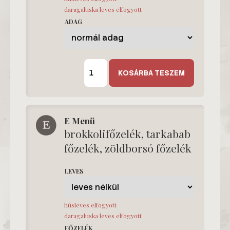
daragaluska leves elfogyott
ADAG
T
menü
KOSÁRBA TESZEM
mennyiség
E Menü
brokkolifőzelék, tarkabab
főzelék, zöldborsó főzelék
LEVES
húsleves elfogyott
daragaluska leves elfogyott
FŐZELÉK