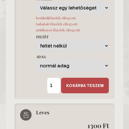
brokkolifőzelék elfogyott
tarkabab főzelék elfogyott
zöldborsó főzelék elfogyott
FELTÉT
ADAG
E
Menü
KOSÁRBA TESZEM
mennyiség
Leves
1300
Ft