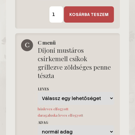
B
menü
KOSÁRBA TESZEM
mennyiség
C menü
Dijoni mustáros
csirkemell csíkok
grillezve zöldséges penne
tészta
LEVES
húsleves elfogyott
daragaluska leves elfogyott
ADAG