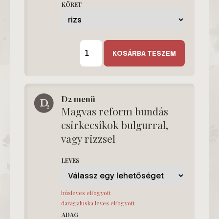
KÖRET
D1
menü
KOSÁRBA TESZEM
mennyiség
D2 menü
Magvas reform bundás
csirkecsíkok bulgurral,
vagy rizzsel
LEVES
húsleves elfogyott
daragaluska leves elfogyott
ADAG