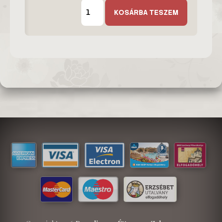
Evőeszköz
készlet
KOSÁRBA TESZEM
mennyiség