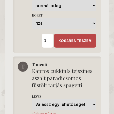
KÖRET
D2
menü
KOSÁRBA TESZEM
mennyiség
T menü
Kapros cukkínis tejszínes
aszalt paradicsomos
füstölt tarjás spagetti
LEVES
húsleves elfogyott