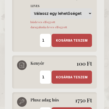
LEVES
húsleves elfogyott
daragaluska leves elfogyott
Leves
mennyiség
KOSÁRBA TESZEM
100
Ft
Kenyér
Kenyér
mennyiség
KOSÁRBA TESZEM
1750
Ft
Plusz adag hús