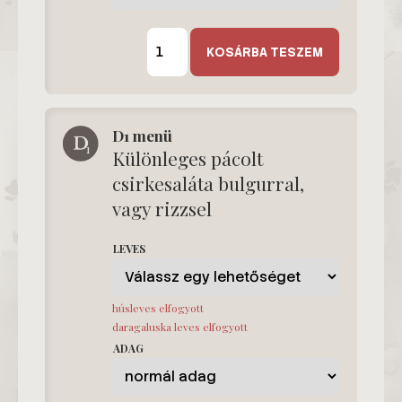
C
menü
KOSÁRBA TESZEM
mennyiség
D1 menü
Különleges pácolt
csirkesaláta bulgurral,
vagy rizzsel
LEVES
húsleves elfogyott
daragaluska leves elfogyott
ADAG