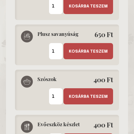
Plusz
adag
KOSÁRBA TESZEM
hús
mennyiség
650
Ft
Plusz savanyúság
Plusz
savanyúság
KOSÁRBA TESZEM
mennyiség
400
Ft
Szószok
Szószok
mennyiség
KOSÁRBA TESZEM
400
Ft
Evőeszköz készlet