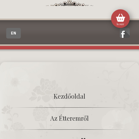
kosár
EN
Kezdőoldal
Az Étteremről