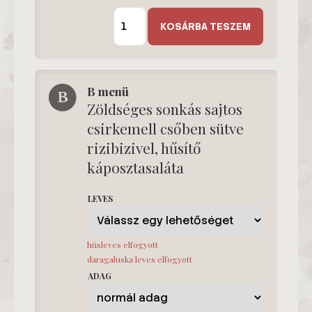
A
menü
KOSÁRBA TESZEM
mennyiség
B menü
Zöldséges sonkás sajtos
csirkemell csőben sütve
rizibizivel, hűsítő
káposztasaláta
LEVES
húsleves elfogyott
daragaluska leves elfogyott
ADAG